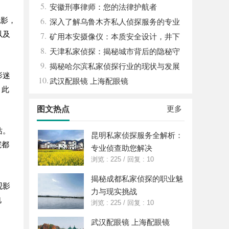
5.
安徽刑事律师：您的法律护航者
6.
电影，
深入了解乌鲁木齐私人侦探服务的专业
以及
7.
性与应用领域
矿用本安摄像仪：本质安全设计，井下
8.
高危区域放心用
天津私家侦探：揭秘城市背后的隐秘守
9.
护者
揭秘哈尔滨私家侦探行业的现状与发展
影迷
10.
趋势
武汉配眼镜 上海配眼镜
。此
更多
图文热点
站。
昆明私家侦探服务全解析：
院都
专业侦查助您解决
浏览 : 225
/
回复 : 10
揭秘成都私家侦探的职业魅
观影
力与现实挑战
电
浏览 : 225
/
回复 : 10
武汉配眼镜 上海配眼镜