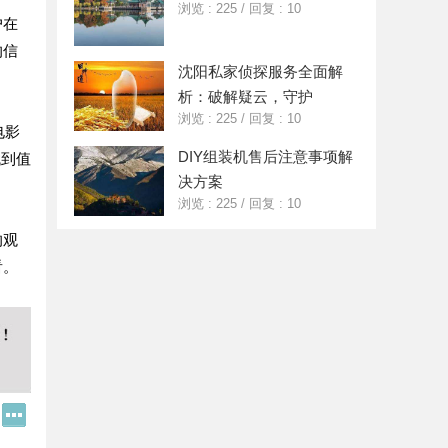
浏览 : 225
/
回复 : 10
户在
的信
沈阳私家侦探服务全面解
析：破解疑云，守护
浏览 : 225
/
回复 : 10
电影
DIY组装机售后注意事项解
找到值
决方案
浏览 : 225
/
回复 : 10
的观
看。
Q
更
Q
多
好
分