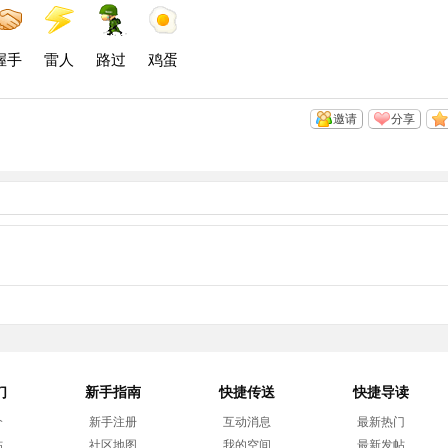
间
博
博
握手
雷人
路过
鸡蛋
邀请
分享
们
新手指南
快捷传送
快捷导读
介
新手注册
互动消息
最新热门
帖
社区地图
我的空间
最新发帖