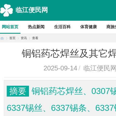
临江便民网
网站首页
热点新闻
生活百科
体育健康
商旅
首页
资讯
查看
铜铝药芯焊丝及其它
首
›
›
›
2025-09-14
/
临江便民
摘要
铜铝药芯焊丝、0307
6337锡丝、6337锡条、6
页