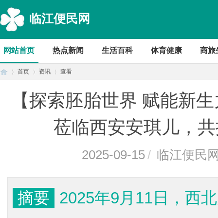
临江便民网
网站首页
热点新闻
生活百科
体育健康
商旅
首页
资讯
查看
【探索胚胎世界 赋能新
首
›
›
›
莅临西安安琪儿，共
2025-09-15
/
临江便民
摘要
2025年9月11日，
页