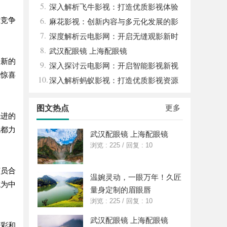
5.
深入解析飞牛影视：打造优质影视体验
6.
业竞争
的先锋平台
麻花影视：创新内容与多元化发展的影
7.
视新势力
深度解析云电影网：开启无缝观影新时
8.
代的网络平台
武汉配眼镜 上海配眼镜
一新的
9.
深入探讨云电影网：开启智能影视新视
感惊喜
10.
界的全面解析
深入解析蚂蚁影视：打造优质影视资源
新平台
更多
图文热点
先进的
视都力
武汉配眼镜 上海配眼镜
浏览 : 225
/
回复 : 10
演员合
温婉灵动，一眼万年！久匠
成为中
量身定制的眉眼唇
浏览 : 225
/
回复 : 10
武汉配眼镜 上海配眼镜
精彩和