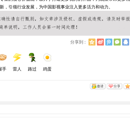
新，引领行业发展，为中国影视事业注入更多活力和动力。
Q
新
腾
微
分享到 :
Q
浪
讯
信
空
微
微
间
博
博
握手
雷人
路过
鸡蛋
邀请
分享