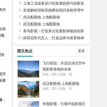
5.
综述
上海工业设备设计的发展趋势与创新实
6.
的大
践探索
全面解析招标采购网在现代采购管理中
7.
的重要作用与应用
武汉配眼镜 上海配眼镜
8.
武汉配眼镜 上海配眼镜
以在
9.
青鸟影视：打造多元化观影体验的创新
的电
10.
平台
体育冠军代言人：打造品牌与体育精神
的完美融合
更多
图文热点
浸在
飞行影院：开启沉浸式空中
观影新体验的未来
照不
浏览 : 225
/
回复 : 10
验更
武汉配眼镜 上海配眼镜
浏览 : 225
/
回复 : 10
播，
华视影视：引领中国影视行