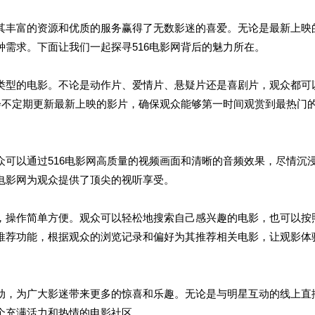
以其丰富的资源和优质的服务赢得了无数影迷的喜爱。无论是最新上映
种需求。下面让我们一起探寻516电影网背后的魅力所在。
同类型的电影。不论是动作片、爱情片、悬疑片还是喜剧片，观众都可
还会不定期更新最新上映的影片，确保观众能够第一时间观赏到最热门
众可以通过516电影网高质量的视频画面和清晰的音频效果，尽情沉
6电影网为观众提供了顶尖的视听享受。
晰，操作简单方便。观众可以轻松地搜索自己感兴趣的电影，也可以按
化推荐功能，根据观众的浏览记录和偏好为其推荐相关电影，让观影体
互动，为广大影迷带来更多的惊喜和乐趣。无论是与明星互动的线上直
一个充满活力和热情的电影社区。