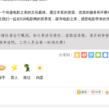
是一个传递电影之美的文化载体。通过丰富的资源、优质的服务和不断
让我们一起在516电影网的世界里，探寻电影之美，感受电影带来的
Q
新
腾
微
分享到 :
Q
浪
讯
信
空
微
微
间
博
博
握手
雷人
路过
鸡蛋
邀请
分享