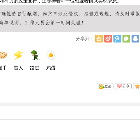
和有力的政策支持，正等待着每一位创业者前来实现梦想。
Q
新
腾
微
分享到 :
Q
浪
讯
信
空
微
微
间
博
博
握手
雷人
路过
鸡蛋
邀请
分享