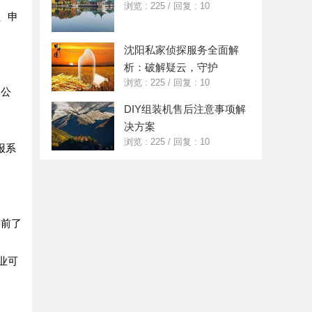
浏览 : 225
/
回复 : 10
、申
沈阳私家侦探服务全面解
析：破解疑云，守护
浏览 : 225
/
回复 : 10
限公
DIY组装机售后注意事项解
决方案
浏览 : 225
/
回复 : 10
报系
提前了
业可