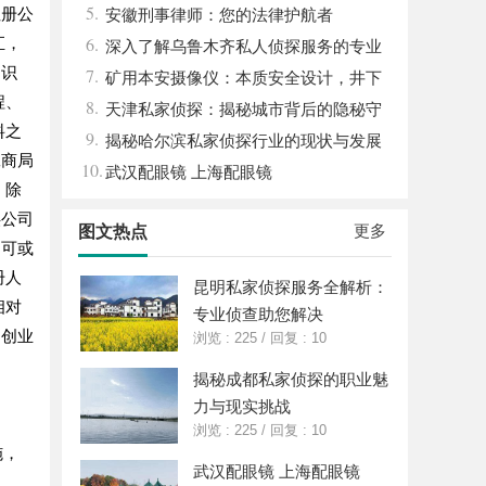
5.
注册公
安徽刑事律师：您的法律护航者
6.
汇，
深入了解乌鲁木齐私人侦探服务的专业
和识
7.
性与应用领域
矿用本安摄像仪：本质安全设计，井下
程、
8.
高危区域放心用
天津私家侦探：揭秘城市背后的隐秘守
料之
9.
护者
揭秘哈尔滨私家侦探行业的现状与发展
工商局
10.
趋势
武汉配眼镜 上海配眼镜
 除
供公司
更多
图文热点
不可或
册人
昆明私家侦探服务全解析：
相对
专业侦查助您解决
门创业
浏览 : 225
/
回复 : 10
揭秘成都私家侦探的职业魅
力与现实挑战
浏览 : 225
/
回复 : 10
施，
武汉配眼镜 上海配眼镜