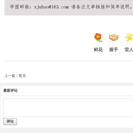
鲜花
握手
雷
上一篇：暂无
最新评论
评论