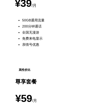
¥39
/月
50GB通用流量
200分钟通话
全国无漫游
免费来电显示
亲情号优惠
高性价比
尊享套餐
¥59
/月