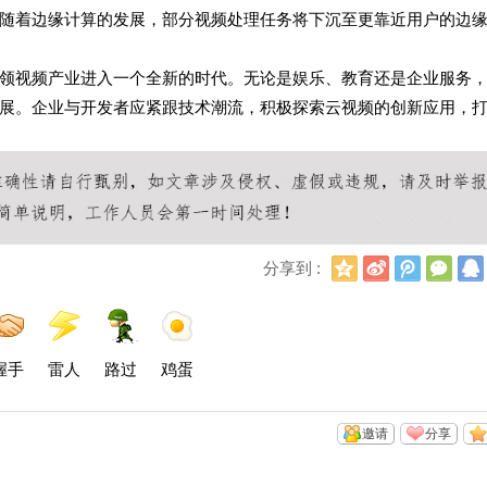
随着边缘计算的发展，部分视频处理任务将下沉至更靠近用户的边
领视频产业进入一个全新的时代。无论是娱乐、教育还是企业服务
展。企业与开发者应紧跟技术潮流，积极探索云视频的创新应用，
Q
新
腾
微
分享到 :
Q
浪
讯
信
空
微
微
间
博
博
握手
雷人
路过
鸡蛋
邀请
分享