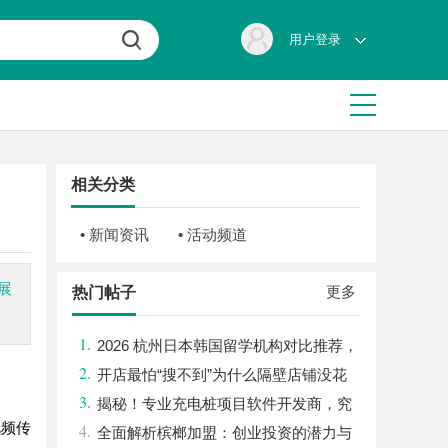
用户登录
相关分类
• 新闻资讯
• 活动频道
展
更多
热门帖子
1.
2026 杭州日本韩国留学机构对比推荐，
2.
以及收费标准
开店最怕“搜不到”为什么隔壁店铺没花
3.
钱，ai却天天给他免费派单？
揭秘！专业充电桩项目软件开发商，究
视频传
4.
竟藏着哪些行业秘诀？
全面解析槟榔加盟：创业投资的潜力与