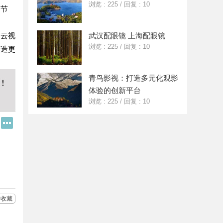
浏览 : 225
/
回复 : 10
缘节
，云视
武汉配眼镜 上海配眼镜
浏览 : 225
/
回复 : 10
打造更
青鸟影视：打造多元化观影
体验的创新平台
浏览 : 225
/
回复 : 10
Q
更
Q
多
好
分
友
享
收藏