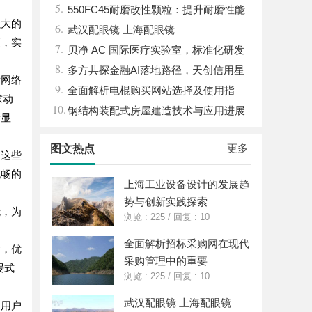
5.
挑战
550FC45耐磨改性颗粒：提升耐磨性能
强大的
6.
武汉配眼镜 上海配眼镜
颈，实
7.
贝净 AC 国际医疗实验室，标准化研发
8.
体系全解析
多方共探金融AI落地路径，天创信用星
发网络
9.
图AI助力产业金融智能升级
全面解析电棍购买网站选择及使用指
求动
10.
南，保障安全与合法性
钢结构装配式房屋建造技术与应用进展
渐显
综述
更多
图文热点
了这些
流畅的
上海工业设备设计的发展趋
势与创新实践探索
能，为
浏览 : 225
/
回复 : 10
全面解析招标采购网在现代
时，优
采购管理中的重要
浸式
浏览 : 225
/
回复 : 10
武汉配眼镜 上海配眼镜
足用户