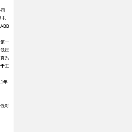
公司
是电
ABB
和第一
、低压
仿真系
用于工
11年
降低对