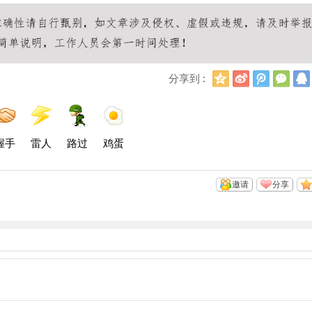
Q
新
腾
微
分享到 :
Q
浪
讯
信
空
微
微
间
博
博
握手
雷人
路过
鸡蛋
邀请
分享