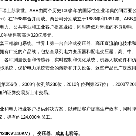
于瑞士
苏黎世
。ABB由两个历史100多年的国际性企业瑞典的阿西亚
veri）在1988年合并而成。两公司分别成立于1883年和1891年。ABB
助电力、
公共事业
和工业客户提高业绩，同时降低对环境的不良影响。
10年销售额高达320亿美元。
一套三相输电系统、世界上第一台自冷式变压器、高压直流输电技术
B拥有广泛的产品线，包括全系列电力变压器和配电变压器，高、中
，各种测量设备和传感器，实时控制和优化系统，机器人软硬件和
步系统，保护电力系统安全的熔断和开关设备。这些产品已广泛应
256位，2009年位列第230位，2010年位列第237位），2009至20
纽约证券交易所上市交易。
工业和电力行业客户提供解决方案，以帮助客户提高生产效率，同时
拥有约124,000名员工。
20KV\110KV）、变压器、成套电容等。