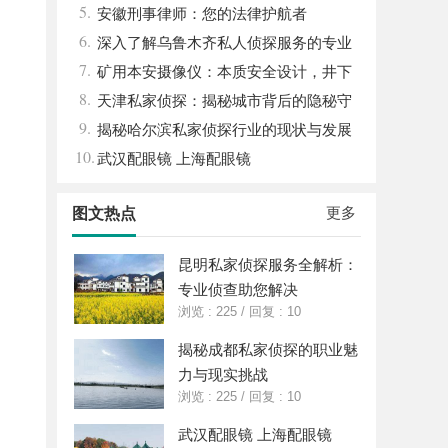
5.
安徽刑事律师：您的法律护航者
6.
深入了解乌鲁木齐私人侦探服务的专业
7.
性与应用领域
矿用本安摄像仪：本质安全设计，井下
8.
高危区域放心用
天津私家侦探：揭秘城市背后的隐秘守
9.
护者
揭秘哈尔滨私家侦探行业的现状与发展
10.
趋势
武汉配眼镜 上海配眼镜
更多
图文热点
昆明私家侦探服务全解析：
专业侦查助您解决
浏览 : 225
/
回复 : 10
揭秘成都私家侦探的职业魅
力与现实挑战
浏览 : 225
/
回复 : 10
武汉配眼镜 上海配眼镜