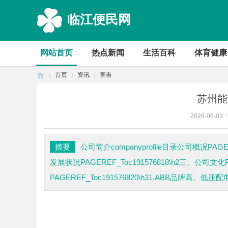
临江便民网
网站首页
热点新闻
生活百科
体育健康
首页
资讯
查看
苏州能
2026-06-03
/
首
›
›
›
摘要
公司简介companyprofile目录公司概况PAGER
发展状况PAGEREF_Toc191576818\h2三、公司文化P
PAGEREF_Toc191576820\h31.ABB品牌高、低压配电
company p
页