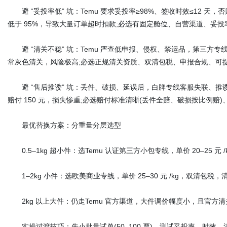
避 “妥投率低” 坑：Temu 要求妥投率≥98%、签收时效≤12 
低于 95%，导致大量订单超时扣款;必选有固定舱位、自营渠道、妥投率稳
避 “清关不稳” 坑：Temu 严查低申报、侵权、禁运品，第三方
常灰色清关，风险极高;必选正规清关资质、双清包税、申报合规、可
避 “售后推诿” 坑：丢件、破损、延误后，白牌专线客服失联、推诿扯皮、赔
赔付 150 元，损失惨重;必选赔付标准清晰(丢件全赔、破损按比例赔
最优替换方案：分重量分层选型
0.5–1kg 超小件：选Temu 认证第三方小包专线，单价 20–25 元 /
1–2kg 小件：选欧美商业专线，单价 25–30 元 /kg，双清包税，清
2kg 以上大件：仍走Temu 官方渠道，大件调价幅度小，且官方
实操过渡技巧：先小批量试单(50–100 票)，测试妥投率、时效