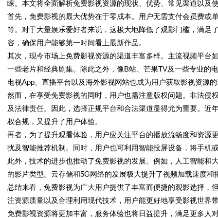
睐。本文将全面解析免费影视资源的现状、优势、常见渠道以及
首先，免费影视的最大优势在于零成本。用户无需支付会员费或
等。对于大量娱乐爱好者来说，这极大地降低了观影门槛，满足
容，确保用户能够第一时间看上最新作品。
其次，现今市场上免费影视资源的渠道丰富多样。主流视频平台
一些老片和经典剧集。除此之外，像B站、芒果TV及一些专业的
电视App、直播平台以及海外影视网站也成为用户获取影视资源的
然而，在享受免费影视的同时，用户也需注意版权问题。非法侵
及法律责任。因此，选择正规平台和合法渠道显得尤为重要。近
权合规，又提升了用户体验。
再者，为了提升观看体验，用户应关注平台的播放流畅度和资源
扰及智能推荐机制。同时，用户也可利用智能投屏设备，将手机
此外，技术的进步也推动了免费影视的发展。例如，人工智能和
的影片类型。云存储和5G网络的发展极大提升了视频加载速度和
总结来看，免费影视为广大用户提供了丰富而便捷的观影选择，
注资源质量以及合理利用现代技术，用户能更好地享受影视世界
免费影视资源将更加丰富，服务体验也将日益提升，满足更多人