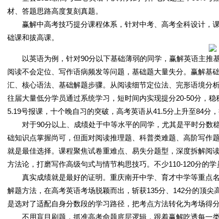
材、答题思路高度复刻真题。
赢解中高考技巧提分课程体系，针对中考、高考全科设计，
础课和拔高课。
以英语为例，针对90分以下基础薄弱的同学，赢解英语主推
阅读不会定位、写作语病频发等问题，基础题大量失分。赢解基
汇、核心语法、基础解题步骤。从阅读细节定位法、完形语境分
往届大量低分学员通过系统学习，短时间内实现提分20-50分，稳
5.19号报课，十个晚自习的突破，高考英语从41.5分上升至84分
对于90分以上、成绩处于中等水平的同学，尤其是平时分数稳定
础知识点掌握尚可，但面对阅读推理题、科普类难题、高阶写作
就是最佳选择。课程聚焦试卷重难点、易失分题型，深度拆解阅
方法论，打磨写作高级句式与情节构思技巧。不少110-120分的
真实成绩就是最好的证明。重庆南开中学、育才中学等重点
解题方法，在高考英语考场脱颖而出，斩获135分、142分的顶
是选对了适配自身分数段的学习路径，把考点方法转化为考场得
不用盲目刷题，抓准高考命题底层逻辑，跟着赢解吃透每一