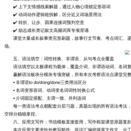
✔️ 上下文情感线索解题，通过人物心境锁定形容词
✔️ 动词动作逻辑链拆解，区分近义词场景用法
✔️ 转折、让步、因果连接词预判空意
✔️ 励志成长类记叙文高频词库专项背诵
课堂大量成长叙事类完形刷题，故事行文节奏、考点词汇、
场。
五、语法填空：词性转换、非谓语、从句考点全覆盖
语法填空以太极课程为载体，覆盖介词、非谓语动词、名词
赢解语法板块分模块专项突破，所有本次考察语法点课堂完
▪️ 非谓语to do/doing/done三类用法区分
▪️ 名词变形容词、动词变名词词性转换公式
▪️ 介词固定搭配、主谓一致、并列连词
每一类语法考点都配套分层习题，真题出现的所有语法考法
空得分稳稳拿捏。
六、应用文写作：书信模板直接套用，写作框架课堂原题复
本次应用文要求给外教写邮件，提议汇编班级英文作文、分工