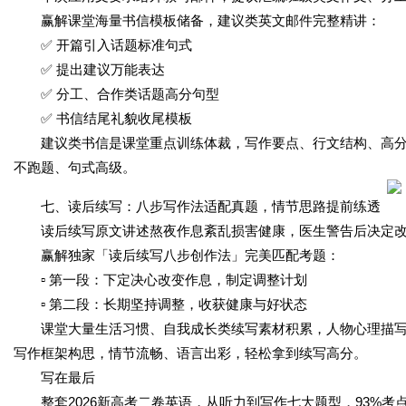
赢解课堂海量书信模板储备，建议类英文邮件完整精讲：
✅ 开篇引入话题标准句式
✅ 提出建议万能表达
✅ 分工、合作类话题高分句型
✅ 书信结尾礼貌收尾模板
建议类书信是课堂重点训练体裁，写作要点、行文结构、高
不跑题、句式高级。
七、读后续写：八步写作法适配真题，情节思路提前练透
读后续写原文讲述熬夜作息紊乱损害健康，医生警告后决定改
赢解独家「读后续写八步创作法」完美匹配考题：
▫️ 第一段：下定决心改变作息，制定调整计划
▫️ 第二段：长期坚持调整，收获健康与好状态
课堂大量生活习惯、自我成长类续写素材积累，人物心理描
写作框架构思，情节流畅、语言出彩，轻松拿到续写高分。
写在最后
整套2026新高考二卷英语，从听力到写作七大题型，93%