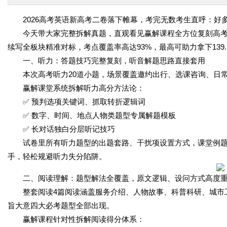
2026高考英语新高考二卷落下帷幕，考完无数考生直呼：好
今天带大家完整拆解真题，直观看见赢解课程全方位复刻高
续写全板块精准对标，考点覆盖率高达93%，最高可助力拿下139.
一、听力：答题技巧完整复刻，听音解题思路直接套用
本次高考听力20道小题，场景覆盖邀约出行、选课咨询、日
赢解课堂系统拆解听力高分方法论：
✅ 预判选项关键词、抓取转折逻辑词
✅ 数字、时间、地点人物类题型专属解题模板
✅ 长对话独白分层听记技巧
试卷里所有听力题型的出题套路、干扰项设置方式，课堂例
手，轻松规避听力失分陷阱。
二、阅读理解：题型解法全覆盖，原文逻辑、设问方式高度
整套阅读4篇阅读涵盖服务介绍、人物故事、科普科研、城市
旨大意四大必考题型全部出现。
赢解课程针对性拆解阅读得分体系：