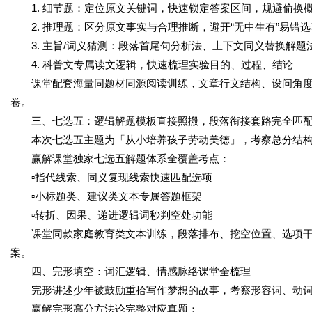
1. 细节题：定位原文关键词，快速锁定答案区间，规避偷换
2. 推理题：区分原文事实与合理推断，避开“无中生有”易错选
3. 主旨/词义猜测：段落首尾句分析法、上下文同义替换解题
4. 科普文专属读文逻辑，快速梳理实验目的、过程、结论
课堂配套海量同题材同源阅读训练，文章行文结构、设问角
卷。
三、七选五：逻辑解题模板直接照搬，段落衔接套路完全匹
本次七选五主题为「从小培养孩子劳动美德」，考察总分结
赢解课堂独家七选五解题体系全覆盖考点：
▫️指代线索、同义复现线索快速匹配选项
▫️小标题类、建议类文本专属答题框架
▫️转折、因果、递进逻辑词秒判空处功能
课堂同款家庭教育类文本训练，段落排布、挖空位置、选项
案。
四、完形填空：词汇逻辑、情感脉络课堂全梳理
完形讲述少年被鼓励重拾写作梦想的故事，考察形容词、动
赢解完形高分方法论完整对应真题：