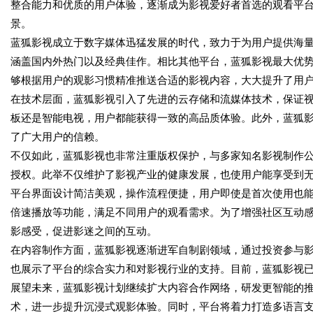
整合能力和优质的用户体验，逐渐成为影视爱好者首选的观看平
景。
蓝狐影视成立于数字媒体迅猛发展的时代，致力于为用户提供海
涵盖国内外热门以及经典佳作。相比其他平台，蓝狐影视最大优
够根据用户的观影习惯精准推送合适的影视内容，大大提升了用
在技术层面，蓝狐影视引入了先进的云存储和流媒体技术，保证
板还是智能电视，用户都能获得一致的高品质体验。此外，蓝狐
了广大用户的信赖。
不仅如此，蓝狐影视也非常注重版权保护，与多家知名影视制作
授权。此举不仅维护了影视产业的健康发展，也使用户能享受到
平台界面设计简洁美观，操作流程便捷，用户即使是首次使用也
倍速播放等功能，满足不同用户的观看需求。为了增强社区互动
影感受，促进影迷之间的互动。
在内容制作方面，蓝狐影视逐渐进军自制剧领域，通过投资参与
也展示了平台的综合实力和对影视行业的支持。目前，蓝狐影视
展望未来，蓝狐影视计划继续扩大内容合作网络，研发更智能的推
术，进一步提升沉浸式观影体验。同时，平台将着力打造多语言