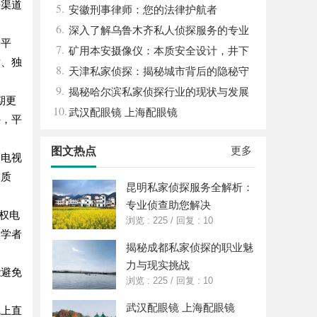
法渠道
5.
安徽刑事律师：您的法律护航者
6.
深入了解乌鲁木齐私人侦探服务的专业
阅平
7.
性与应用领域
矿用本安摄像仪：本质安全设计，井下
片、独
8.
高危区域放心用
天津私家侦探：揭秘城市背后的隐秘守
9.
护者
揭秘哈尔滨私家侦探行业的现状与发展
期更
10.
趋势
武汉配眼镜 上海配眼镜
外，平
更多
图文热点
分电视
容质
昆明私家侦探服务全解析：
专业侦查助您解决
版权电
浏览 : 225
/
回复 : 10
和学者
揭秘成都私家侦探的职业魅
力与现实挑战
能避免
浏览 : 225
/
回复 : 10
武汉配眼镜 上海配眼镜
线上直