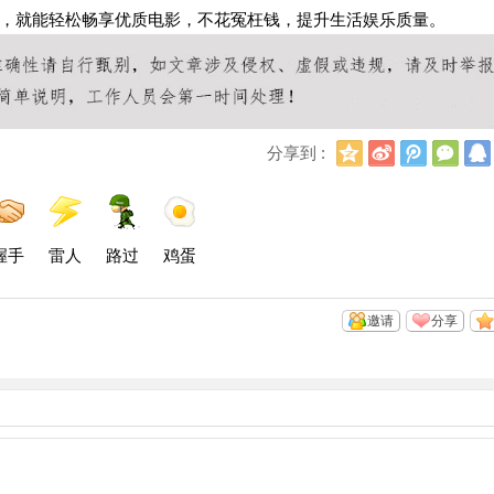
，就能轻松畅享优质电影，不花冤枉钱，提升生活娱乐质量。
Q
新
腾
微
分享到 :
Q
浪
讯
信
空
微
微
间
博
博
握手
雷人
路过
鸡蛋
邀请
分享