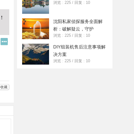
浏览 : 225
/
回复 : 10
沈阳私家侦探服务全面解
析：破解疑云，守护
浏览 : 225
/
回复 : 10
Q
更
Q
多
DIY组装机售后注意事项解
好
分
决方案
友
享
浏览 : 225
/
回复 : 10
收藏