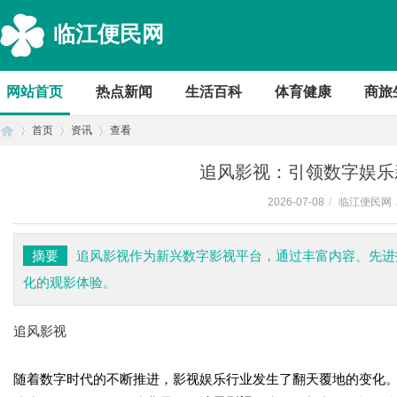
临江便民网
网站首页
热点新闻
生活百科
体育健康
商旅
首页
资讯
查看
追风影视：引领数字娱乐
2026-07-08
/
临江便民网
首
›
›
›
摘要
追风影视作为新兴数字影视平台，通过丰富内容、先进
化的观影体验。
追风影视
随着数字时代的不断推进，影视娱乐行业发生了翻天覆地的变化
页