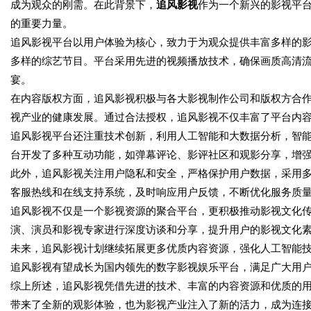
成为观众的刚需。在此背景下，
追风影视
作为一个新兴的影视平
的重要力量。
追风影视平台以用户体验为核心，致力于为观众提供丰富多样的
多样的综艺节目。平台采用先进的视频播放技术，确保画质高清
宴。
在内容版权方面，追风影视积极与各大影视制作公司和版权方合
视产业的健康发展。通过合法授权，追风影视不仅丰富了平台内
追风影视平台还注重技术创新，利用人工智能和大数据分析，智
台开发了多种互动功能，如弹幕评论、影评社区和观影分享，增
此外，追风影视关注用户隐私和安全，严格保护用户数据，采用
客服热线和在线支持系统，及时响应用户反馈，不断优化服务质
追风影视不仅是一个影视资源的聚合平台，更积极推动影视文化
演、演员和影视专家进行深度访谈和分享，提升用户的影视文化
未来，追风影视计划继续拓展更多优质内容资源，强化人工智能
追风影视有望成长为国内领先的数字影视娱乐平台，满足广大用
综上所述，追风影视凭借先进的技术、丰富的内容资源和优质的
带来了全新的观影体验，也为影视产业注入了新的活力，成为连