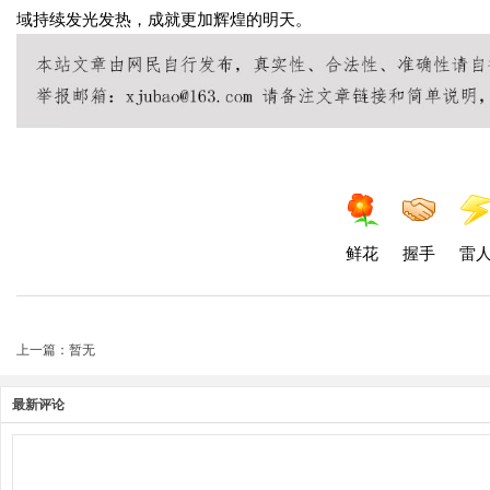
域持续发光发热，成就更加辉煌的明天。
鲜花
握手
雷
上一篇：暂无
最新评论