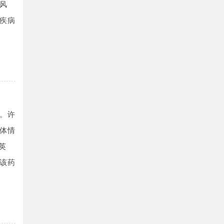
风
疾病
。许
体情
英
该药