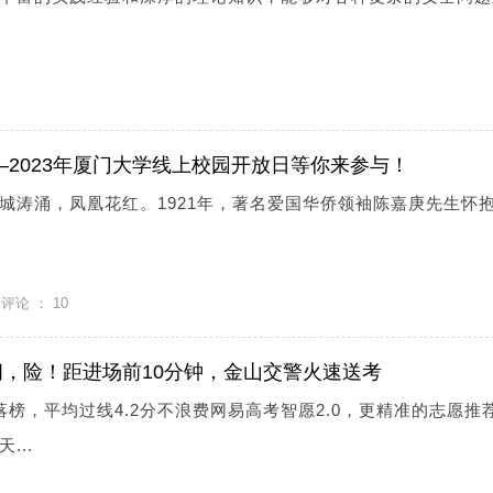
—2023年厦门大学线上校园开放日等你来参与！
城涛涌，凤凰花红。1921年，著名爱国华侨领袖陈嘉庚先生怀抱
评论 ：
10
，险！距进场前10分钟，金山交警火速送考
0落榜，平均过线4.2分不浪费网易高考智愿2.0，更精准的志愿推
...