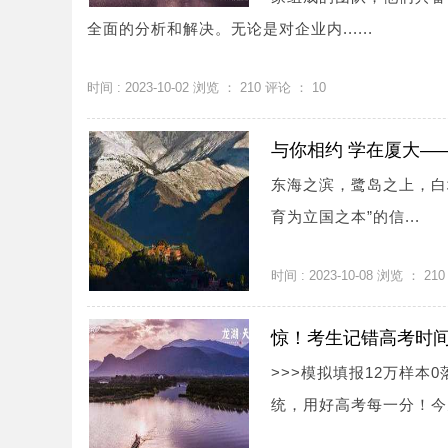
全面的分析和解决。无论是对企业内......
时间 : 2023-10-02 浏览 ：
210
评论 ：
10
与你相约 学在厦大—
东海之滨，鹭岛之上，白
育为立国之本”的信...
时间 : 2023-10-08 浏览 ：
210
惊！考生记错高考时间
>>>模拟填报12万样本
统，用好高考每一分！今天