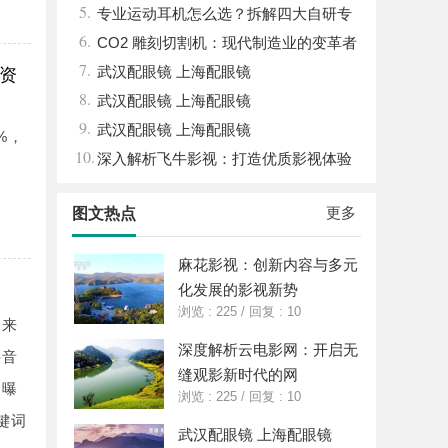
5.
地
专业运动耳机怎么选？拆解四大自研专
6.
利技术
CO2 雕刻切割机：现代制造业的变革者
7.
武汉配眼镜 上海配眼镜
F资
8.
武汉配眼镜 上海配眼镜
9.
武汉配眼镜 上海配眼镜
%，
10.
深入解析飞牛影视：打造优质影视体验
的先锋平台
更多
图文热点
麻花影视：创新内容与多元
化发展的影视新势
浏览 : 225
/
回复 : 10
名来
深度解析云电影网：开启无
抖音
缝观影新时代的网
的曝
浏览 : 225
/
回复 : 10
键词
武汉配眼镜 上海配眼镜