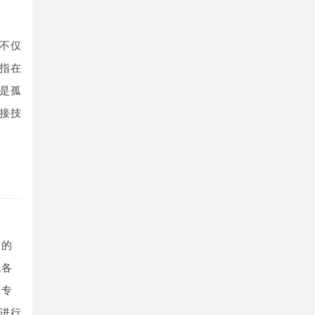
不仅
指在
是孤
接技
业的
现各
全专
进行